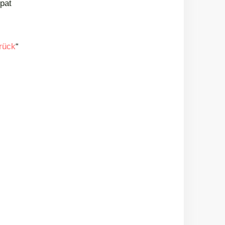
pat
rück
“