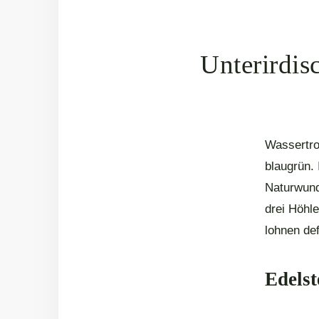
Unterirdis
Wassertrop
blaugrün. 
Naturwund
drei Höhl
lohnen def
Edelst