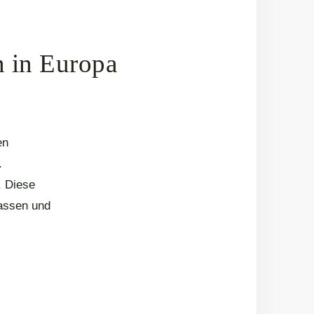
n in Europa
en
.
. Diese
lassen und