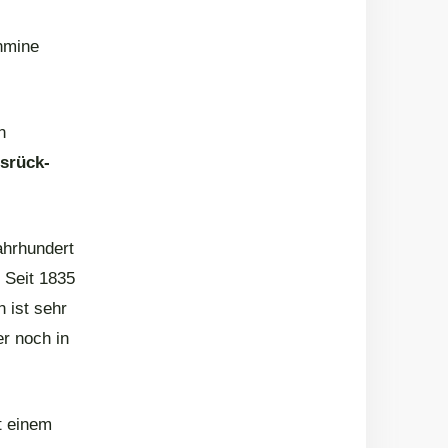
inmine
n
srück-
ahrhundert
. Seit 1835
n ist sehr
r noch in
t einem