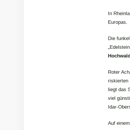
In Rheinla
Europas.
Die funke
„Edelstei
Hochwal
Roter Acha
riskierten
liegt das 
viel güns
Idar-Obers
Auf einem