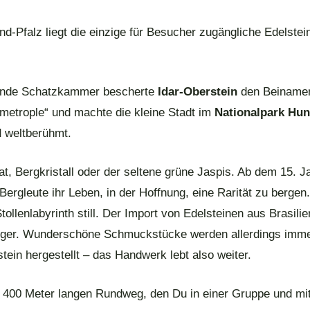
nd-Pfalz liegt die einzige für Besucher zugängliche Edelste
lnde Schatzkammer bescherte
Idar-Oberstein
den Beiname
nmetrople“ und machte die kleine Stadt im
Nationalpark Hun
d
weltberühmt.
t, Bergkristall oder der seltene grüne Jaspis. Ab dem 15. J
 Bergleute ihr Leben, in der Hoffnung, eine Rarität zu bergen
Stollenlabyrinth still. Der Import von Edelsteinen aus Brasilie
tiger. Wunderschöne Schmuckstücke werden allerdings imme
tein hergestellt – das Handwerk lebt also weiter.
 400 Meter langen Rundweg, den Du in einer Gruppe und mi