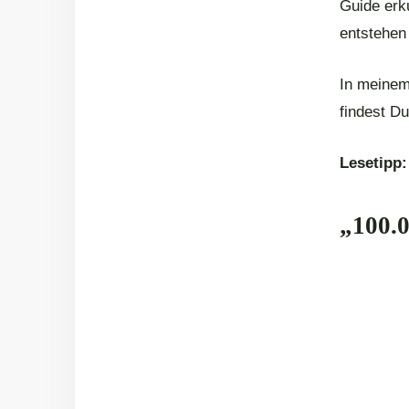
Guide erk
entstehen 
In meinem
findest D
Lesetipp:
„100.0