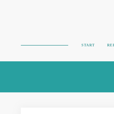
START
RE