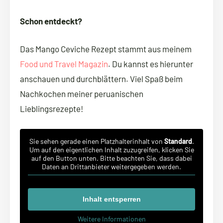
Schon entdeckt?
Das Mango Ceviche Rezept stammt aus meinem
Food und Travel Magazin
. Du kannst es hierunter
anschauen und durchblättern. Viel Spaß beim
Nachkochen meiner peruanischen
Lieblingsrezepte!
Sie sehen gerade einen Platzhalterinhalt von
Standard
.
Um auf den eigentlichen Inhalt zuzugreifen, klicken Sie
auf den Button unten. Bitte beachten Sie, dass dabei
Daten an Drittanbieter weitergegeben werden.
Inhalt entsperren
Weitere Informationen