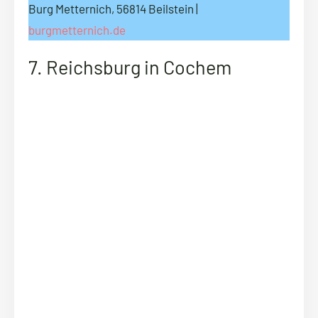
Burg Metternich, 56814 Beilstein |
burgmetternich.de
7. Reichsburg in Cochem