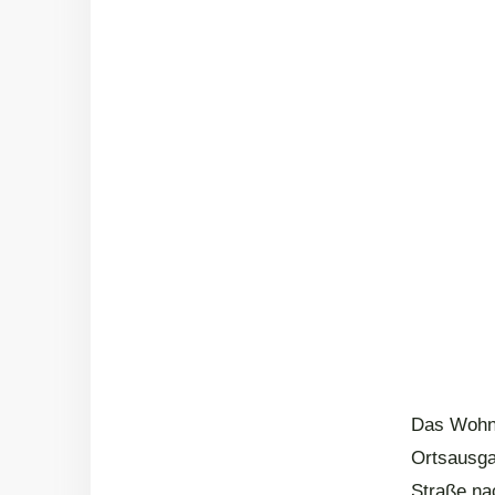
Das Wohnge
Ortsausga
Straße nac