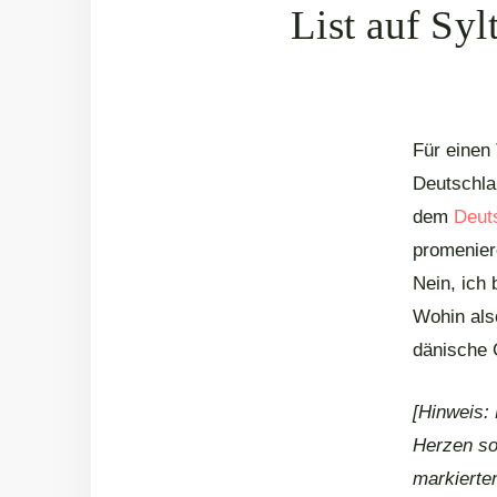
List auf Sy
Für einen
Deutschlan
dem
Deut
promenier
Nein, ich 
Wohin also
dänische G
[Hinweis:
Herzen sow
markierten