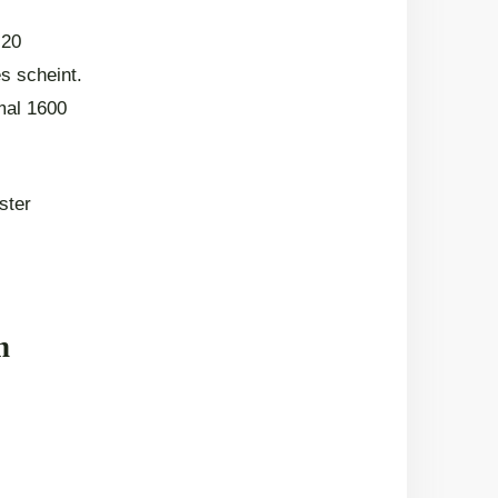
 20
s scheint.
mal 1600
ster
n