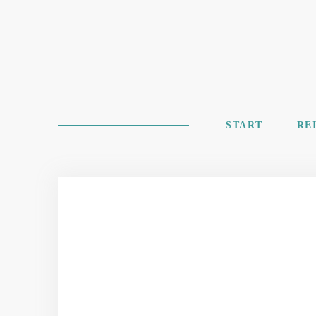
START
RE