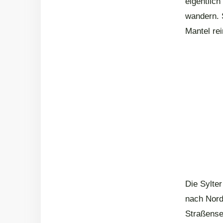
eigentlic
wandern. S
Mantel rei
Die Sylter
nach Nord
Straßense