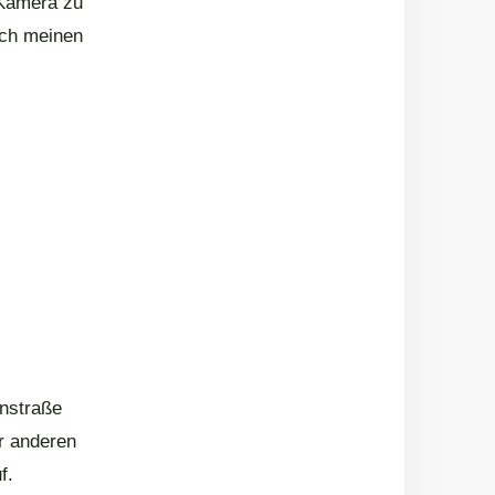
 Kamera zu
 ich meinen
enstraße
r anderen
f.