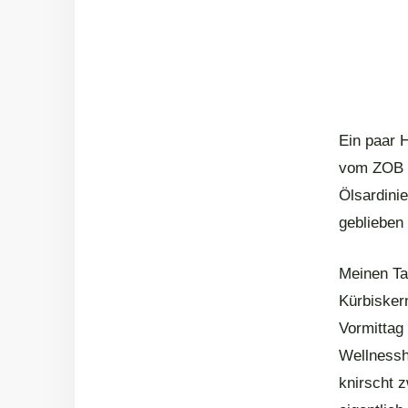
Ein paar H
vom ZOB i
Ölsardini
geblieben
Meinen Ta
Kürbiskern
Vormittag 
Wellnessh
knirscht 