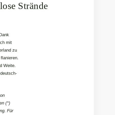
lose Strände
 Dank
ich mit
erland zu
flanieren.
nd Weite.
 deutsch-
von
en (*)
ng. Für