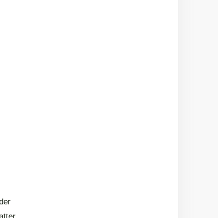
der
tter.