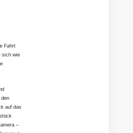
e Fahrt
 sich wie
se
nd
e den
ck auf das
lstück
Kamera –