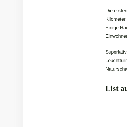
Die erste
Kilometer
Einige Hä
Einwohner
Superlativ
Leuchttur
Naturscha
List a