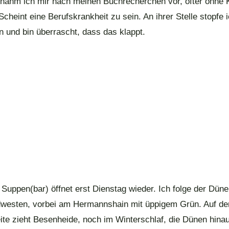
h nahm ich mir nach meinen Buchrecherchen vor, öfter ohne
cheint eine Berufskrankheit zu sein. An ihrer Stelle stopfe
n und bin überrascht, dass das klappt.
 Suppen(bar) öffnet erst Dienstag wieder. Ich folge der Dün
westen, vorbei am Hermannshain mit üppigem Grün. Auf de
ite zieht Besenheide, noch im Winterschlaf, die Dünen hinau