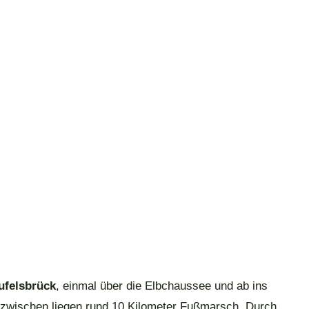
ufelsbrück
, einmal über die Elbchaussee und ab ins
 Dazwischen liegen rund 10 Kilometer Fußmarsch. Durch