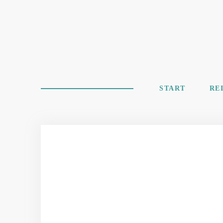
START
RE