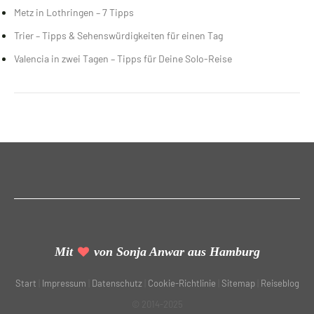
Metz in Lothringen – 7 Tipps
Trier – Tipps & Sehenswürdigkeiten für einen Tag
Valencia in zwei Tagen – Tipps für Deine Solo-Reise
Mit
von Sonja Anwar aus Hamburg
Start
|
Impressum
|
Datenschutz
|
Cookie-Richtlinie
|
Sitemap
|
Reiseblog
© 2014-2025