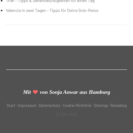
Trier – Tipps & Sehenswürdigkeiten für einen Tag
Valencia in zwei Tagen – Tipps für Deine Solo-Reise
Mit
von Sonja Anwar aus Hamburg
Start
|
Impressum
|
Datenschutz
|
Cookie-Richtlinie
|
Sitemap
|
Reiseblog
© 2014-2025