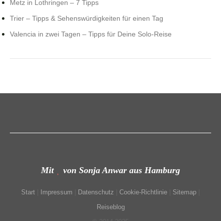
Metz in Lothringen – 7 Tipps
Trier – Tipps & Sehenswürdigkeiten für einen Tag
Valencia in zwei Tagen – Tipps für Deine Solo-Reise
Mit
von Sonja Anwar aus Hamburg
Start
|
Impressum
|
Datenschutz
|
Cookie-Richtlinie
|
Sitemap
|
Reiseblog